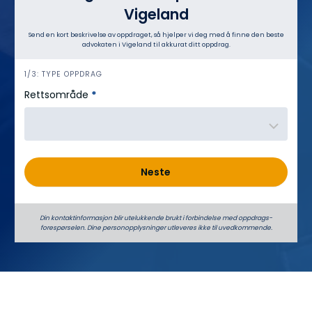
Vigeland
Send en kort beskrivelse av oppdraget, så hjelper vi deg med å finne den beste
advokaten i Vigeland til akkurat ditt oppdrag.
h
1/3: TYPE OPPDRAG
e
Rettsområde
*
r
o
Neste
Din kontaktinformasjon blir utelukkende brukt i forbindelse med oppdrags­
forespørselen. Dine person­­opplysninger utleveres ikke til uvedkommende.