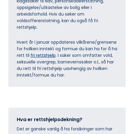
klagesaker til Nav, personskadeerstatning,
oppsigelse/utkastelse av bolig eller i
arbeidsforhold. Hvis du søker om
voldsoffererstatning, kan du også få fri
rettshjelp.
Hvert år i januar oppdateres vilkårene/grensene
for hvilken inntekt og formue du kan ha for å ha
rett til
fri rettshjelp
. I saker som omfatter vold,
seksuelle overgrep, barnevernssaker o.l., så har
du rett til fri rettshjelp uavhengig av hvilken
inntekt/formue du har.
Hva er rettshjelpsdekning?
Det er ganske vanlig å ha forsikringer som har