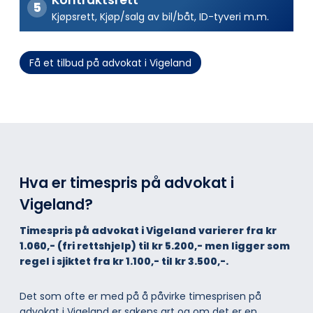
Kjøpsrett, Kjøp/salg av bil/båt, ID-tyveri m.m.
Få et tilbud på advokat i Vigeland
Hva er timespris på advokat i
Vigeland?
Timespris på advokat i Vigeland varierer fra kr
1.060,- (fri rettshjelp) til kr 5.200,- men ligger som
regel i sjiktet fra kr 1.100,- til kr 3.500,-.
Det som ofte er med på å påvirke timesprisen på
advokat i Vigeland er sakens art og om det er en