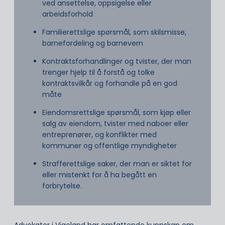
ved ansettelse, oppsigelse eller
arbeidsforhold
Familierettslige spørsmål, som skilsmisse,
barnefordeling og barnevern
Kontraktsforhandlinger og tvister, der man
trenger hjelp til å forstå og tolke
kontraktsvilkår og forhandle på en god
måte
Eiendomsrettslige spørsmål, som kjøp eller
salg av eiendom, tvister med naboer eller
entreprenører, og konflikter med
kommuner og offentlige myndigheter
Strafferettslige saker, der man er siktet for
eller mistenkt for å ha begått en
forbrytelse.