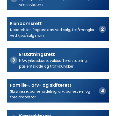
yrkessykdom.
Eiendomsrett
Nabotvister, Regresskrav ved salg, feil/mangler
ved kjøp/salg m.m.
Erstatningsrett
NAV, yrkesskade, voldsoffererstatning,
pasientskade og trafikkulykker.
Familie-, arv- og skifterett
Skilsmisse, barnefordeling, arv, barnevern og
foreldretvister.
Kontraktsrett