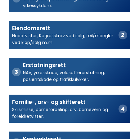
yrkessykdom.
Eiendomsrett
Nabotvister, Regresskrav ved salg, feil/mangler
ved kjøp/salg m.m.
Erstatningsrett
NAV, yrkesskade, voldsoffererstatning,
pasientskade og trafikkulykker.
Familie-, arv- og skifterett
Skilsmisse, barnefordeling, arv, barnevern og
foreldretvister.
Kontraktsrett