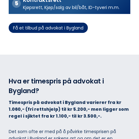
Kjøpsrett, Kjøp/salg av bil/båt, ID-tyveri m.m.
Få et tilbud på advokat i Bygland
Hva er timespris på advokat i
Bygland?
Timespris på advokat i Bygland varierer fra kr
1.060,- (fri rettshjelp) til kr 5.200,- men ligger som
regel i sjiktet fra kr 1.100,- til kr 3.500,-.
Det som ofte er med på å påvirke timesprisen på
advokat i Bygland er sakens art og om det er en