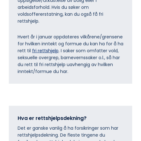
oppsigelse/utkastelse av bolig eller i
arbeidsforhold. Hvis du søker om
voldsoffererstatning, kan du også få fri
rettshjelp.
Hvert år i januar oppdateres vilkårene/grensene
for hvilken inntekt og formue du kan ha for å ha
rett til
fri rettshjelp
. I saker som omfatter vold,
seksuelle overgrep, barnevernssaker o.l., så har
du rett til fri rettshjelp uavhengig av hvilken
inntekt/formue du har.
Hva er rettshjelpsdekning?
Det er ganske vanlig å ha forsikringer som har
rettshjelpsdekning. De fleste tingene du