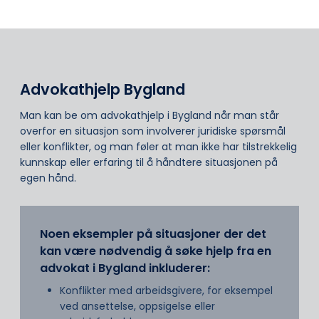
Advokathjelp Bygland
Man kan be om advokathjelp i Bygland når man står
overfor en situasjon som involverer juridiske spørsmål
eller konflikter, og man føler at man ikke har tilstrekkelig
kunnskap eller erfaring til å håndtere situasjonen på
egen hånd.
Noen eksempler på situasjoner der det
kan være nødvendig å søke hjelp fra en
advokat i Bygland inkluderer:
Konflikter med arbeidsgivere, for eksempel
ved ansettelse, oppsigelse eller