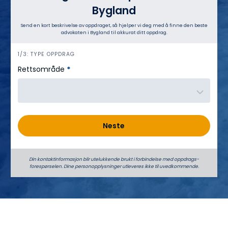
Bygland
Send en kort beskrivelse av oppdraget, så hjelper vi deg med å finne den beste
advokaten i Bygland til akkurat ditt oppdrag.
h
1/3: TYPE OPPDRAG
e
Rettsområde
*
r
o
Neste
Din kontaktinformasjon blir utelukkende brukt i forbindelse med oppdrags­
forespørselen. Dine person­­opplysninger utleveres ikke til uvedkommende.