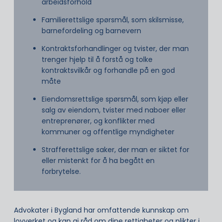
arbeidsforhold
Familierettslige spørsmål, som skilsmisse,
barnefordeling og barnevern
Kontraktsforhandlinger og tvister, der man
trenger hjelp til å forstå og tolke
kontraktsvilkår og forhandle på en god
måte
Eiendomsrettslige spørsmål, som kjøp eller
salg av eiendom, tvister med naboer eller
entreprenører, og konflikter med
kommuner og offentlige myndigheter
Strafferettslige saker, der man er siktet for
eller mistenkt for å ha begått en
forbrytelse.
Advokater i Bygland har omfattende kunnskap om
lovverket og kan gi råd om dine rettigheter og plikter i