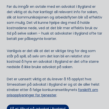
Før du inngår en avtale med en advokat i Bygland er
det viktig at du har kartlagt all relevant info for saken,
slik at kommunikasjonen og arbeidsflyten blir så effektiv
som mulig. Det vil kunne hjelpe deg med å holde
kostnadene nede, ved at det blir mer effektiv bruk av
tid på selve saken – husk at advokater i Bygland ofte tar
betalt per påbegynte kvarter.
Vanligvis er det slik at det er viktige ting for deg som
står på spill, så selv om det kan bli en relativt stor
kostnad å hyre en advokat i Bygland er det ofte større
nedside å ikke bruke advokat på saken.
Det er uansett viktig at du krever å få opplyst hva
timesatsen på advokat i Bygland er og at de aller helst
streber etter å følge konkurransetilsynets
forskrift om
prisopplysninger for tjenester
.
Få et tilbud på advokat i Bygland