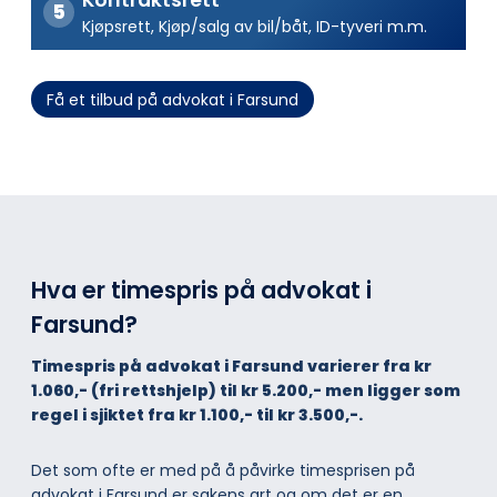
Kjøpsrett, Kjøp/salg av bil/båt, ID-tyveri m.m.
Få et tilbud på advokat i Farsund
Hva er timespris på advokat i
Farsund?
Timespris på advokat i Farsund varierer fra kr
1.060,- (fri rettshjelp) til kr 5.200,- men ligger som
regel i sjiktet fra kr 1.100,- til kr 3.500,-.
Det som ofte er med på å påvirke timesprisen på
advokat i Farsund er sakens art og om det er en