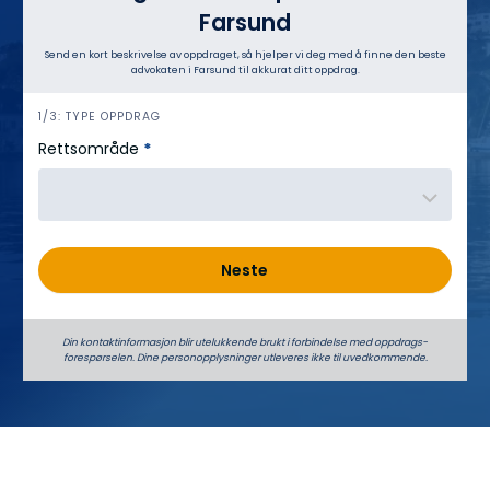
Farsund
Send en kort beskrivelse av oppdraget, så hjelper vi deg med å finne den beste
advokaten i Farsund til akkurat ditt oppdrag.
h
1/3: TYPE OPPDRAG
e
Rettsområde
*
r
o
Neste
Din kontaktinformasjon blir utelukkende brukt i forbindelse med oppdrags­
forespørselen. Dine person­­opplysninger utleveres ikke til uvedkommende.