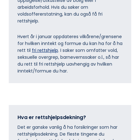
oppsigelse/utkastelse av bolig eller i
arbeidsforhold. Hvis du søker om
voldsoffererstatning, kan du også få fri
rettshjelp.
Hvert år i januar oppdateres vilkårene/grensene
for hvilken inntekt og formue du kan ha for å ha
rett til
fri rettshjelp
. I saker som omfatter vold,
seksuelle overgrep, barnevernssaker o.l., så har
du rett til fri rettshjelp uavhengig av hvilken
inntekt/formue du har.
Hva er rettshjelpsdekning?
Det er ganske vanlig å ha forsikringer som har
rettshjelpsdekning. De fleste tingene du