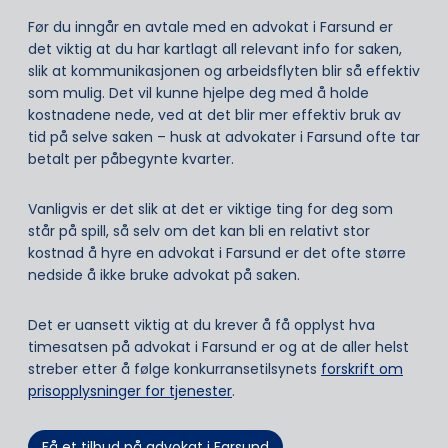
Før du inngår en avtale med en advokat i Farsund er
det viktig at du har kartlagt all relevant info for saken,
slik at kommunikasjonen og arbeidsflyten blir så effektiv
som mulig. Det vil kunne hjelpe deg med å holde
kostnadene nede, ved at det blir mer effektiv bruk av
tid på selve saken – husk at advokater i Farsund ofte tar
betalt per påbegynte kvarter.
Vanligvis er det slik at det er viktige ting for deg som
står på spill, så selv om det kan bli en relativt stor
kostnad å hyre en advokat i Farsund er det ofte større
nedside å ikke bruke advokat på saken.
Det er uansett viktig at du krever å få opplyst hva
timesatsen på advokat i Farsund er og at de aller helst
streber etter å følge konkurransetilsynets
forskrift om
prisopplysninger for tjenester
.
Få et tilbud på advokat i Farsund