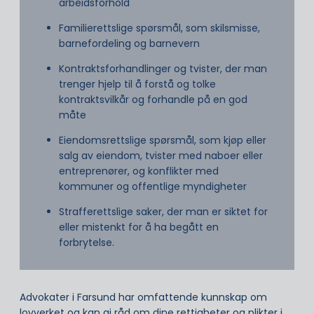
arbeidsforhold
Familierettslige spørsmål, som skilsmisse,
barnefordeling og barnevern
Kontraktsforhandlinger og tvister, der man
trenger hjelp til å forstå og tolke
kontraktsvilkår og forhandle på en god
måte
Eiendomsrettslige spørsmål, som kjøp eller
salg av eiendom, tvister med naboer eller
entreprenører, og konflikter med
kommuner og offentlige myndigheter
Strafferettslige saker, der man er siktet for
eller mistenkt for å ha begått en
forbrytelse.
Advokater i Farsund har omfattende kunnskap om
lovverket og kan gi råd om dine rettigheter og plikter i