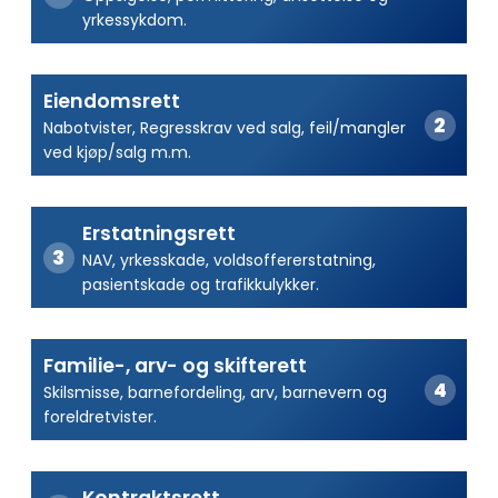
yrkessykdom.
Eiendomsrett
Nabotvister, Regresskrav ved salg, feil/mangler
ved kjøp/salg m.m.
Erstatningsrett
NAV, yrkesskade, voldsoffererstatning,
pasientskade og trafikkulykker.
Familie-, arv- og skifterett
Skilsmisse, barnefordeling, arv, barnevern og
foreldretvister.
Kontraktsrett