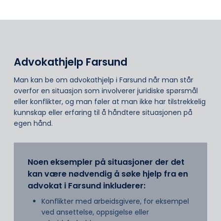
Advokathjelp Farsund
Man kan be om advokathjelp i Farsund når man står
overfor en situasjon som involverer juridiske spørsmål
eller konflikter, og man føler at man ikke har tilstrekkelig
kunnskap eller erfaring til å håndtere situasjonen på
egen hånd.
Noen eksempler på situasjoner der det
kan være nødvendig å søke hjelp fra en
advokat i Farsund inkluderer:
Konflikter med arbeidsgivere, for eksempel
ved ansettelse, oppsigelse eller