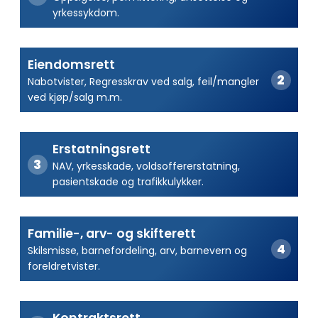
yrkessykdom.
Eiendomsrett
Nabotvister, Regresskrav ved salg, feil/mangler
ved kjøp/salg m.m.
Erstatningsrett
NAV, yrkesskade, voldsoffererstatning,
pasientskade og trafikkulykker.
Familie-, arv- og skifterett
Skilsmisse, barnefordeling, arv, barnevern og
foreldretvister.
Kontraktsrett