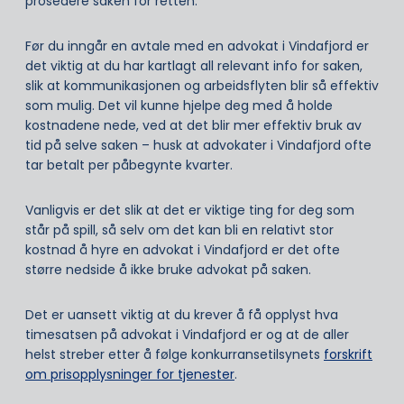
prosedere saken for retten.
Før du inngår en avtale med en advokat i Vindafjord er
det viktig at du har kartlagt all relevant info for saken,
slik at kommunikasjonen og arbeidsflyten blir så effektiv
som mulig. Det vil kunne hjelpe deg med å holde
kostnadene nede, ved at det blir mer effektiv bruk av
tid på selve saken – husk at advokater i Vindafjord ofte
tar betalt per påbegynte kvarter.
Vanligvis er det slik at det er viktige ting for deg som
står på spill, så selv om det kan bli en relativt stor
kostnad å hyre en advokat i Vindafjord er det ofte
større nedside å ikke bruke advokat på saken.
Det er uansett viktig at du krever å få opplyst hva
timesatsen på advokat i Vindafjord er og at de aller
helst streber etter å følge konkurransetilsynets
forskrift
om prisopplysninger for tjenester
.