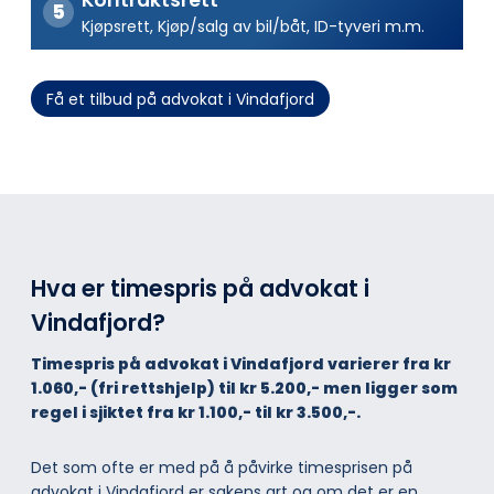
Kjøpsrett, Kjøp/salg av bil/båt, ID-tyveri m.m.
Få et tilbud på advokat i Vindafjord
Hva er timespris på advokat i
Vindafjord?
Timespris på advokat i Vindafjord varierer fra kr
1.060,- (fri rettshjelp) til kr 5.200,- men ligger som
regel i sjiktet fra kr 1.100,- til kr 3.500,-.
Det som ofte er med på å påvirke timesprisen på
advokat i Vindafjord er sakens art og om det er en