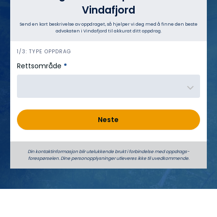
Vindafjord
Send en kort beskrivelse av oppdraget, så hjelper vi deg med å finne den beste
advokaten i Vindafjord til akkurat ditt oppdrag.
h
1/3: TYPE OPPDRAG
e
Rettsområde
*
r
o
Neste
Din kontaktinformasjon blir utelukkende brukt i forbindelse med oppdrags­
forespørselen. Dine person­­opplysninger utleveres ikke til uvedkommende.