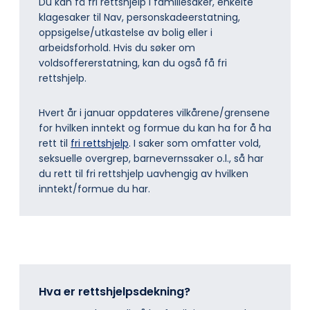
Du kan få fri rettshjelp i familiesaker, enkelte
klagesaker til Nav, personskadeerstatning,
oppsigelse/utkastelse av bolig eller i
arbeidsforhold. Hvis du søker om
voldsoffererstatning, kan du også få fri
rettshjelp.
Hvert år i januar oppdateres vilkårene/grensene
for hvilken inntekt og formue du kan ha for å ha
rett til
fri rettshjelp
. I saker som omfatter vold,
seksuelle overgrep, barnevernssaker o.l., så har
du rett til fri rettshjelp uavhengig av hvilken
inntekt/formue du har.
Hva er rettshjelpsdekning?