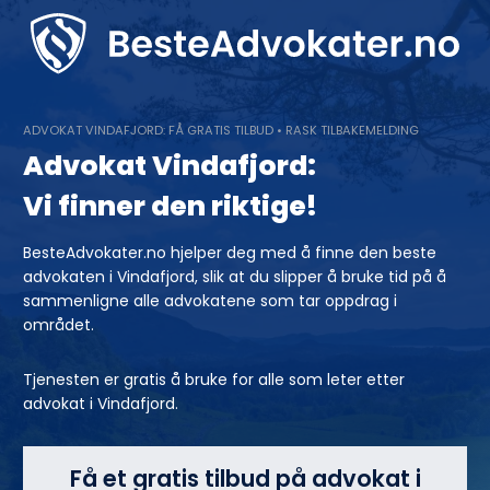
Skip
to
content
ADVOKAT VINDAFJORD: FÅ GRATIS TILBUD • RASK TILBAKEMELDING
Advokat Vindafjord:
Vi finner den riktige!
BesteAdvokater.no hjelper deg med å finne den beste
advokaten i Vindafjord, slik at du slipper å bruke tid på å
sammenligne alle advokatene som tar oppdrag i
området.
Tjenesten er gratis å bruke for alle som leter etter
advokat i Vindafjord.
Få et gratis tilbud på advokat i