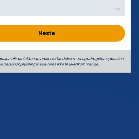
Neste
asjon blir utelukkende brukt i forbindelse med oppdrags­forespørselen.
ne person­­opplysninger utleveres ikke til uvedkommende.