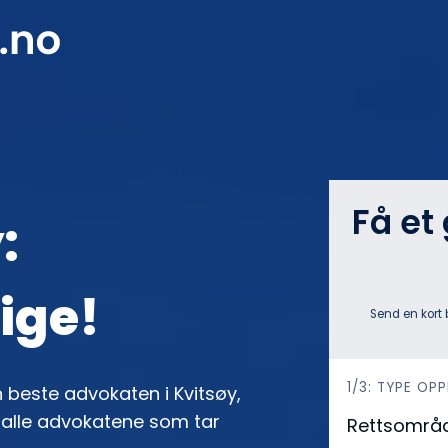
G
Få et
:
tige!
Send en kort 
h
1/3: TYPE OP
 beste advokaten i Kvitsøy,
e
e alle advokatene som tar
Rettsområ
r