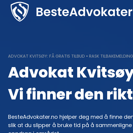
Skip
to
content
ADVOKAT KVITSØY: FÅ GRATIS TILBUD • RASK TILBAKEMELDIN
Advokat Kvitsøy
Vi finner den rik
BesteAdvokater.no hjelper deg med å finne den
slik at du slipper å bruke tid på å sammenlign