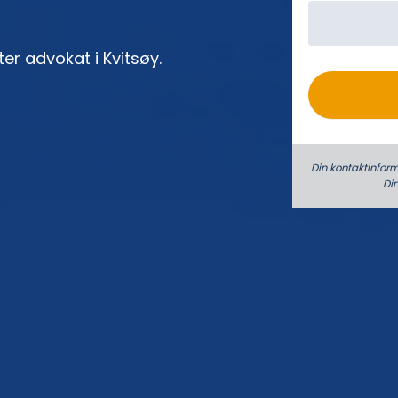
o
ter advokat i Kvitsøy.
Din kontaktinform
Di