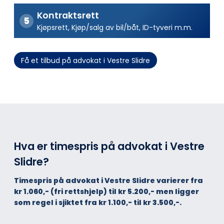
Kontraktsrett
Kjøpsrett, Kjøp/salg av bil/båt, ID-tyveri m.m.
Få et tilbud på advokat i Vestre Slidre
Hva er timespris på advokat i Vestre
Slidre?
Timespris på advokat i Vestre Slidre varierer fra
kr 1.060,- (fri rettshjelp) til kr 5.200,- men ligger
som regel i sjiktet fra kr 1.100,- til kr 3.500,-.