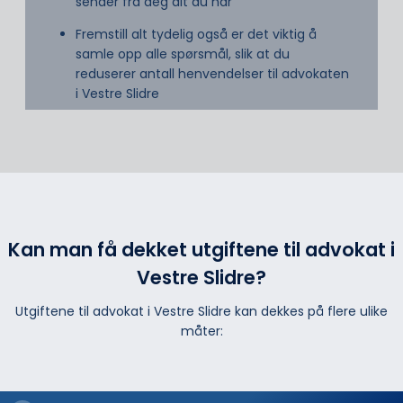
sender fra deg alt du har
Fremstill alt tydelig også er det viktig å
samle opp alle spørsmål, slik at du
reduserer antall henvendelser til advokaten
i Vestre Slidre
Kan man få dekket utgiftene til advokat i
Vestre Slidre?
Utgiftene til advokat i Vestre Slidre kan dekkes på flere ulike
måter: