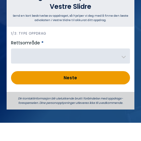
Vestre Slidre
Send en kort beskrivelse av oppdraget, så hjelper vi deg med å finne den beste
advokaten i Vestre Slidre til akkurat ditt oppdrag.
h
1/3: TYPE OPPDRAG
e
Rettsområde
*
r
o
Neste
Din kontaktinformasjon blir utelukkende brukt i forbindelse med oppdrags­
forespørselen. Dine person­­opplysninger utleveres ikke til uvedkommende.