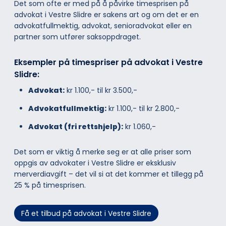
Det som ofte er med på å påvirke timesprisen på
advokat i Vestre Slidre er sakens art og om det er en
advokatfullmektig, advokat, senioradvokat eller en
partner som utfører saksoppdraget.
Eksempler på timespriser på advokat i Vestre
Slidre:
Advokat:
kr 1.100,- til kr 3.500,-
Advokatfullmektig:
kr 1.100,- til kr 2.800,-
Advokat (fri rettshjelp):
kr 1.060,-
Det som er viktig å merke seg er at alle priser som
oppgis av advokater i Vestre Slidre er eksklusiv
merverdiavgift – det vil si at det kommer et tillegg på
25 % på timesprisen.
Få et tilbud på advokat i Vestre Slidre