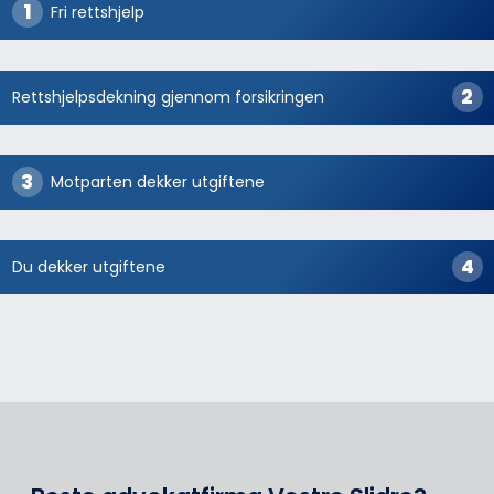
Fri rettshjelp
Rettshjelpsdekning gjennom forsikringen
Motparten dekker utgiftene
Du dekker utgiftene