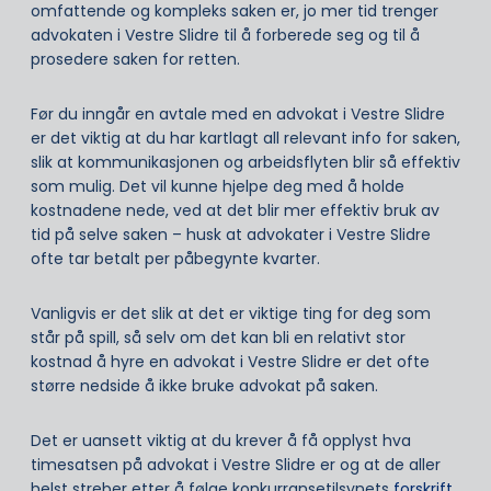
omfattende og kompleks saken er, jo mer tid trenger
advokaten i Vestre Slidre til å forberede seg og til å
prosedere saken for retten.
Før du inngår en avtale med en advokat i Vestre Slidre
er det viktig at du har kartlagt all relevant info for saken,
slik at kommunikasjonen og arbeidsflyten blir så effektiv
som mulig. Det vil kunne hjelpe deg med å holde
kostnadene nede, ved at det blir mer effektiv bruk av
tid på selve saken – husk at advokater i Vestre Slidre
ofte tar betalt per påbegynte kvarter.
Vanligvis er det slik at det er viktige ting for deg som
står på spill, så selv om det kan bli en relativt stor
kostnad å hyre en advokat i Vestre Slidre er det ofte
større nedside å ikke bruke advokat på saken.
Det er uansett viktig at du krever å få opplyst hva
timesatsen på advokat i Vestre Slidre er og at de aller
helst streber etter å følge konkurransetilsynets
forskrift