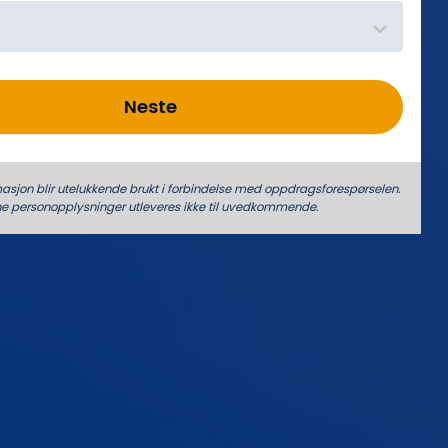
Neste
asjon blir utelukkende brukt i forbindelse med oppdrags­forespørselen.
ne person­­opplysninger utleveres ikke til uvedkommende.