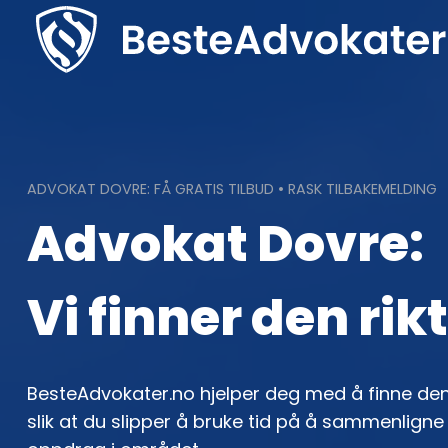
Skip
to
content
ADVOKAT DOVRE: FÅ GRATIS TILBUD • RASK TILBAKEMELDING
Advokat Dovre:
Vi finner den rik
BesteAdvokater.no hjelper deg med å finne den
slik at du slipper å bruke tid på å sammenlign