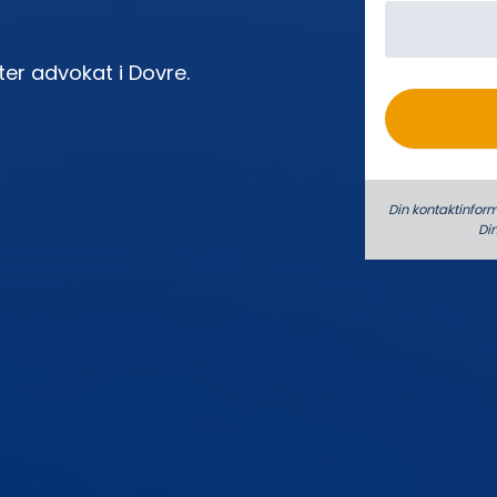
o
ter advokat i Dovre.
Din kontaktinform
Di