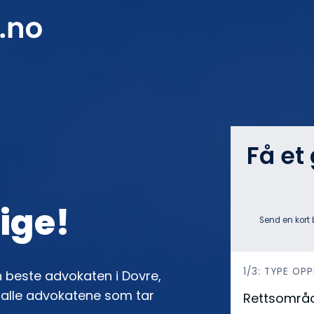
Få et
tige!
Send en kort 
h
1/3: TYPE OP
 beste advokaten i Dovre,
e
e alle advokatene som tar
Rettsområ
r