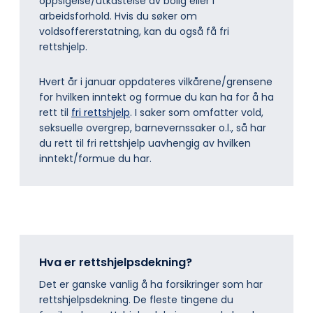
oppsigelse/utkastelse av bolig eller i
arbeidsforhold. Hvis du søker om
voldsoffererstatning, kan du også få fri
rettshjelp.
Hvert år i januar oppdateres vilkårene/grensene
for hvilken inntekt og formue du kan ha for å ha
rett til
fri rettshjelp
. I saker som omfatter vold,
seksuelle overgrep, barnevernssaker o.l., så har
du rett til fri rettshjelp uavhengig av hvilken
inntekt/formue du har.
Hva er rettshjelpsdekning?
Det er ganske vanlig å ha forsikringer som har
rettshjelpsdekning. De fleste tingene du