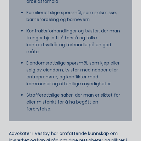
arbeidsforhold
Familierettslige spørsmål, som skilsmisse,
barnefordeling og barnevern
Kontraktsforhandlinger og tvister, der man
trenger hjelp til å forstå og tolke
kontraktsvilkår og forhandle på en god
måte
Eiendomsrettslige spørsmål, som kjøp eller
salg av eiendom, tvister med naboer eller
entreprenører, og konflikter med
kommuner og offentlige myndigheter
Strafferettslige saker, der man er siktet for
eller mistenkt for å ha begått en
forbrytelse.
Advokater i Vestby har omfattende kunnskap om
lovverket og kan gi råd om dine rettigheter og plikter i