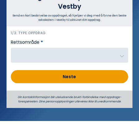
Vestby
Send en kort beskrivelse av oppdraget, så hjelper vi deg med å finne den beste
advokaten i Vestby til akkurat ditt oppdrag.
h
1/3: TYPE OPPDRAG
e
Rettsområde
*
r
o
Neste
Din kontaktinformasjon blir utelukkende brukt i forbindelse med oppdrags­
forespørselen. Dine person­­opplysninger utleveres ikke til uvedkommende.