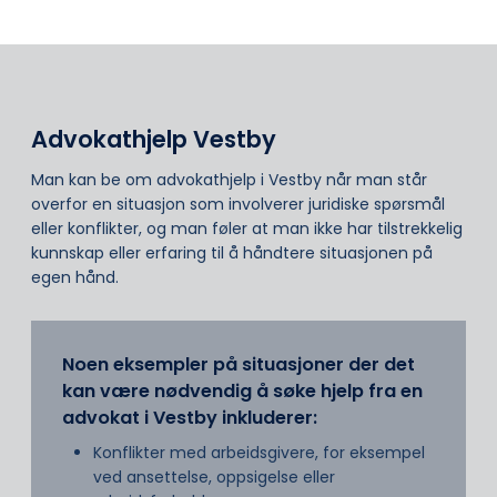
Advokathjelp Vestby
Man kan be om advokathjelp i Vestby når man står
overfor en situasjon som involverer juridiske spørsmål
eller konflikter, og man føler at man ikke har tilstrekkelig
kunnskap eller erfaring til å håndtere situasjonen på
egen hånd.
Noen eksempler på situasjoner der det
kan være nødvendig å søke hjelp fra en
advokat i Vestby inkluderer:
Konflikter med arbeidsgivere, for eksempel
ved ansettelse, oppsigelse eller