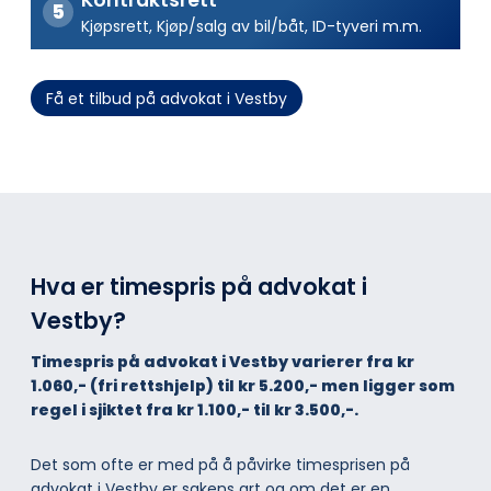
Kjøpsrett, Kjøp/salg av bil/båt, ID-tyveri m.m.
Få et tilbud på advokat i Vestby
Hva er timespris på advokat i
Vestby?
Timespris på advokat i Vestby varierer fra kr
1.060,- (fri rettshjelp) til kr 5.200,- men ligger som
regel i sjiktet fra kr 1.100,- til kr 3.500,-.
Det som ofte er med på å påvirke timesprisen på
advokat i Vestby er sakens art og om det er en