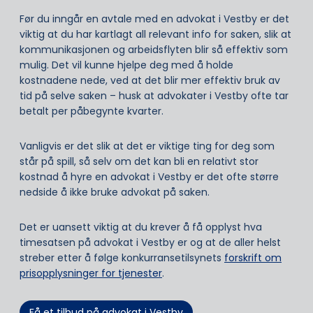
Før du inngår en avtale med en advokat i Vestby er det
viktig at du har kartlagt all relevant info for saken, slik at
kommunikasjonen og arbeidsflyten blir så effektiv som
mulig. Det vil kunne hjelpe deg med å holde
kostnadene nede, ved at det blir mer effektiv bruk av
tid på selve saken – husk at advokater i Vestby ofte tar
betalt per påbegynte kvarter.
Vanligvis er det slik at det er viktige ting for deg som
står på spill, så selv om det kan bli en relativt stor
kostnad å hyre en advokat i Vestby er det ofte større
nedside å ikke bruke advokat på saken.
Det er uansett viktig at du krever å få opplyst hva
timesatsen på advokat i Vestby er og at de aller helst
streber etter å følge konkurransetilsynets
forskrift om
prisopplysninger for tjenester
.
Få et tilbud på advokat i Vestby