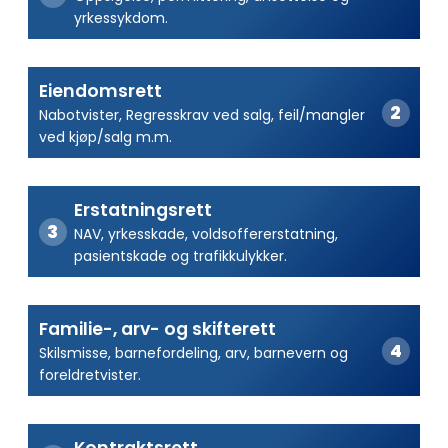
yrkessykdom.
Eiendomsrett
Nabotvister, Regresskrav ved salg, feil/mangler
ved kjøp/salg m.m.
Erstatningsrett
NAV, yrkesskade, voldsoffererstatning,
pasientskade og trafikkulykker.
Familie-, arv- og skifterett
Skilsmisse, barnefordeling, arv, barnevern og
foreldretvister.
Kontraktsrett