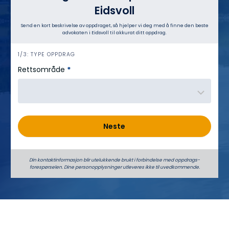
Eidsvoll
Send en kort beskrivelse av oppdraget, så hjelper vi deg med å finne den beste
advokaten i Eidsvoll til akkurat ditt oppdrag.
h
1/3: TYPE OPPDRAG
e
Rettsområde
*
r
o
Neste
Din kontaktinformasjon blir utelukkende brukt i forbindelse med oppdrags­
forespørselen. Dine person­­opplysninger utleveres ikke til uvedkommende.