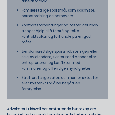
arbeidsforhold
Familierettslige spørsmål, som skilsmisse,
barnefordeling og barnevern
Kontraktsforhandlinger og tvister, der man
trenger hjelp til å forstå og tolke
kontraktsvilkår og forhandle på en god
måte
Eiendomsrettslige spørsmål, som kjøp eller
salg av eiendom, tvister med naboer eller
entreprenører, og konflikter med
kommuner og offentlige myndigheter
Strafferettslige saker, der man er siktet for
eller mistenkt for å ha begått en
forbrytelse.
Advokater i Eidsvoll har omfattende kunnskap om
lovverket og kan gi råd om dine rettigheter og plikter i