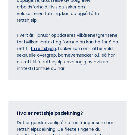
oppsigelse/utkastelse av bolig eller i
arbeidsforhold. Hvis du søker om
voldsoffererstatning, kan du også få fri
rettshjelp.
Hvert år i januar oppdateres vilkårene/grensene
for hvilken inntekt og formue du kan ha for å ha
rett til
fri rettshjelp
. I saker som omfatter vold,
seksuelle overgrep, barnevernssaker o.l., så har
du rett til fri rettshjelp uavhengig av hvilken
inntekt/formue du har.
Hva er rettshjelpsdekning?
Det er ganske vanlig å ha forsikringer som har
rettshjelpsdekning. De fleste tingene du