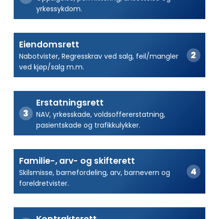
yrkessykdom.
Eiendomsrett
Nabotvister, Regresskrav ved salg, feil/mangler
ved kjøp/salg m.m.
Erstatningsrett
NAV, yrkesskade, voldsoffererstatning,
pasientskade og trafikkulykker.
Familie-, arv- og skifterett
Skilsmisse, barnefordeling, arv, barnevern og
foreldretvister.
Kontraktsrett