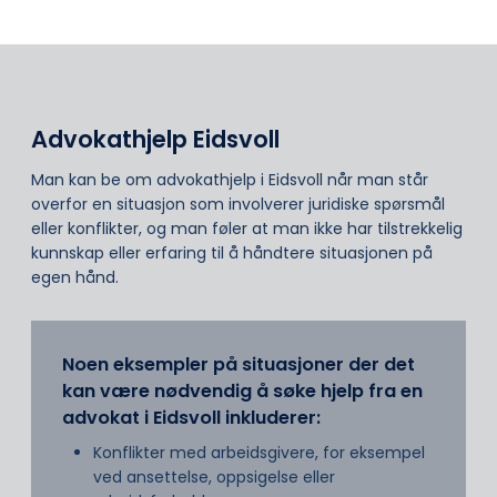
Advokathjelp Eidsvoll
Man kan be om advokathjelp i Eidsvoll når man står
overfor en situasjon som involverer juridiske spørsmål
eller konflikter, og man føler at man ikke har tilstrekkelig
kunnskap eller erfaring til å håndtere situasjonen på
egen hånd.
Noen eksempler på situasjoner der det
kan være nødvendig å søke hjelp fra en
advokat i Eidsvoll inkluderer:
Konflikter med arbeidsgivere, for eksempel
ved ansettelse, oppsigelse eller