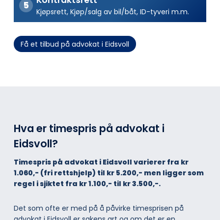
Kjøpsrett, Kjøp/salg av bil/båt, ID-tyveri m.m.
Få et tilbud på advokat i Eidsvoll
Hva er timespris på advokat i
Eidsvoll?
Timespris på advokat i Eidsvoll varierer fra kr
1.060,- (fri rettshjelp) til kr 5.200,- men ligger som
regel i sjiktet fra kr 1.100,- til kr 3.500,-.
Det som ofte er med på å påvirke timesprisen på
advokat i Eidsvoll er sakens art og om det er en