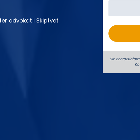
o
ter advokat i Skiptvet.
Din kontaktinform
Di