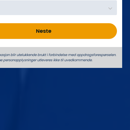
Neste
asjon blir utelukkende brukt i forbindelse med oppdrags­forespørselen.
ne person­­opplysninger utleveres ikke til uvedkommende.