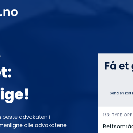
G
Få et
t:
tige!
Send en kort 
h
1/3: TYPE OP
n beste advokaten i
e
ammenligne alle advokatene
Rettsområ
r