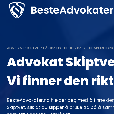
Skip
to
content
ADVOKAT SKIPTVET: FÅ GRATIS TILBUD • RASK TILBAKEMELDIN
Advokat Skiptve
Vi finner den rik
BesteAdvokater.no hjelper deg med å finne de
Skiptvet, slik at du slipper å bruke tid på å s