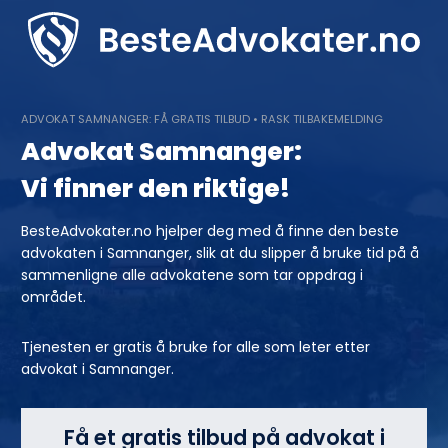
Skip
to
content
ADVOKAT SAMNANGER: FÅ GRATIS TILBUD • RASK TILBAKEMELDING
Advokat Samnanger:
Vi finner den riktige!
BesteAdvokater.no hjelper deg med å finne den beste
advokaten i Samnanger, slik at du slipper å bruke tid på å
sammenligne alle advokatene som tar oppdrag i
området.
Tjenesten er gratis å bruke for alle som leter etter
advokat i Samnanger.
Få et gratis tilbud på advokat i