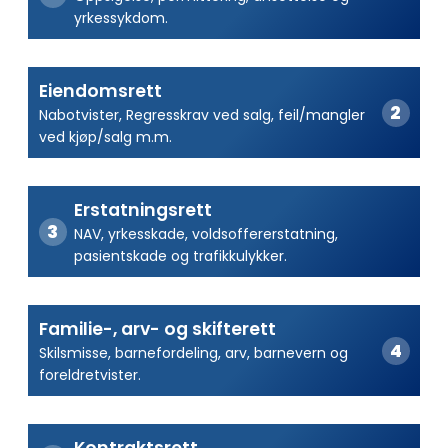
yrkessykdom.
Eiendomsrett
Nabotvister, Regresskrav ved salg, feil/mangler
ved kjøp/salg m.m.
Erstatningsrett
NAV, yrkesskade, voldsoffererstatning,
pasientskade og trafikkulykker.
Familie-, arv- og skifterett
Skilsmisse, barnefordeling, arv, barnevern og
foreldretvister.
Kontraktsrett