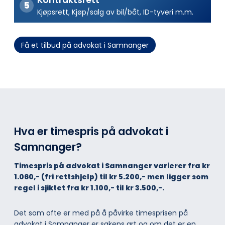
Kjøpsrett, Kjøp/salg av bil/båt, ID-tyveri m.m.
Få et tilbud på advokat i Samnanger
Hva er timespris på advokat i
Samnanger?
Timespris på advokat i Samnanger varierer fra kr
1.060,- (fri rettshjelp) til kr 5.200,- men ligger som
regel i sjiktet fra kr 1.100,- til kr 3.500,-.
Det som ofte er med på å påvirke timesprisen på
advokat i Samnanger er sakens art og om det er en