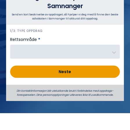
Samnanger
Send en kort beskrivelse av oppdraget, så hjelper vi deg med å finne den beste
advokaten i Samnanger til akkurat ditt oppdrag.
h
1/3: TYPE OPPDRAG
e
Rettsområde
*
r
o
Neste
Din kontaktinformasjon blir utelukkende brukt i forbindelse med oppdrags­
forespørselen. Dine person­­opplysninger utleveres ikke til uvedkommende.