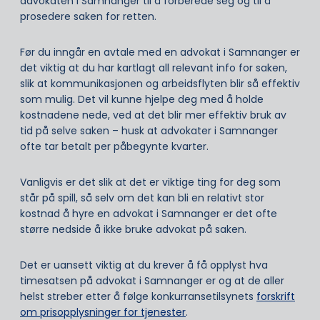
advokaten i Samnanger til å forberede seg og til å
prosedere saken for retten.
Før du inngår en avtale med en advokat i Samnanger er
det viktig at du har kartlagt all relevant info for saken,
slik at kommunikasjonen og arbeidsflyten blir så effektiv
som mulig. Det vil kunne hjelpe deg med å holde
kostnadene nede, ved at det blir mer effektiv bruk av
tid på selve saken – husk at advokater i Samnanger
ofte tar betalt per påbegynte kvarter.
Vanligvis er det slik at det er viktige ting for deg som
står på spill, så selv om det kan bli en relativt stor
kostnad å hyre en advokat i Samnanger er det ofte
større nedside å ikke bruke advokat på saken.
Det er uansett viktig at du krever å få opplyst hva
timesatsen på advokat i Samnanger er og at de aller
helst streber etter å følge konkurransetilsynets
forskrift
om prisopplysninger for tjenester
.