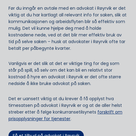
Før du inngår en avtale med en advokat i Røyrvik er det
viktig at du har kartlagt all relevant info for saken, slik at
kommunikasjonen og arbeidsflyten blir så effektiv som
mulig. Det vil kunne hjelpe deg med å holde
kostnadene nede, ved at det blir mer effektiv bruk av
tid på selve saken – husk at advokater i Røyrvik ofte tar
betalt per påbegynte kvarter.
Vanligvis er det slik at det er viktige ting for deg som
står på spill, så selv om det kan bli en relativt stor
kostnad å hyre en advokat i Røyrvik er det ofte større
nedside å ikke bruke advokat på saken.
Det er uansett viktig at du krever å få opplyst hva
timesatsen på advokat i Røyrvik er og at de aller helst
streber etter å følge konkurransetilsynets
forskrift om
prisopplysninger for tjenester
.
Få et tilbud på advokat i Røyrvik