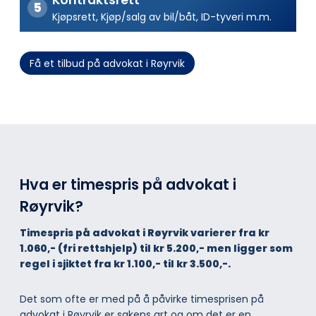
Kjøpsrett, Kjøp/salg av bil/båt, ID-tyveri m.m.
Få et tilbud på advokat i Røyrvik
Hva er timespris på advokat i
Røyrvik?
Timespris på advokat i Røyrvik varierer fra kr
1.060,- (fri rettshjelp) til kr 5.200,- men ligger som
regel i sjiktet fra kr 1.100,- til kr 3.500,-.
Det som ofte er med på å påvirke timesprisen på
advokat i Røyrvik er sakens art og om det er en