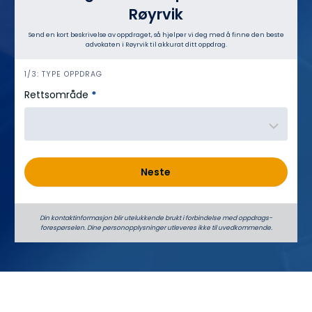
Røyrvik
Send en kort beskrivelse av oppdraget, så hjelper vi deg med å finne den beste
advokaten i Røyrvik til akkurat ditt oppdrag.
h
1/3: TYPE OPPDRAG
e
Rettsområde
*
r
o
Neste
Din kontaktinformasjon blir utelukkende brukt i forbindelse med oppdrags­
forespørselen. Dine person­­opplysninger utleveres ikke til uvedkommende.