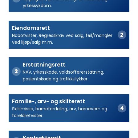
yrkessykdom.
Eiendomsrett
Nabotvister, Regresskrav ved salg, feil/mangler
ved kjøp/salg m.m.
Erstatningsrett
NAV, yrkesskade, voldsoffererstatning,
pasientskade og trafikkulykker.
Familie-, arv- og skifterett
Skilsmisse, barnefordeling, arv, barnevern og
foreldretvister.
Kontraktsrett