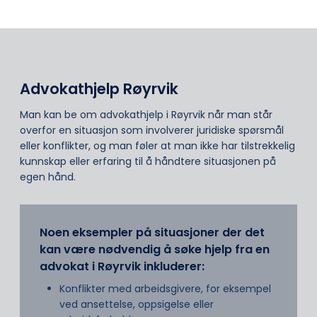
Advokathjelp Røyrvik
Man kan be om advokathjelp i Røyrvik når man står
overfor en situasjon som involverer juridiske spørsmål
eller konflikter, og man føler at man ikke har tilstrekkelig
kunnskap eller erfaring til å håndtere situasjonen på
egen hånd.
Noen eksempler på situasjoner der det
kan være nødvendig å søke hjelp fra en
advokat i Røyrvik inkluderer:
Konflikter med arbeidsgivere, for eksempel
ved ansettelse, oppsigelse eller