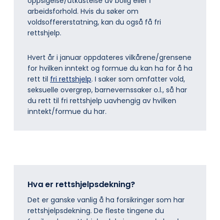
oppsigelse/utkastelse av bolig eller i
arbeidsforhold. Hvis du søker om
voldsoffererstatning, kan du også få fri
rettshjelp.
Hvert år i januar oppdateres vilkårene/grensene
for hvilken inntekt og formue du kan ha for å ha
rett til
fri rettshjelp
. I saker som omfatter vold,
seksuelle overgrep, barnevernssaker o.l., så har
du rett til fri rettshjelp uavhengig av hvilken
inntekt/formue du har.
Hva er rettshjelpsdekning?
Det er ganske vanlig å ha forsikringer som har
rettshjelpsdekning. De fleste tingene du