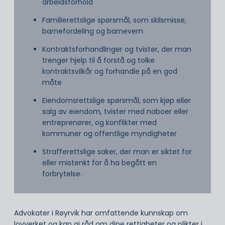
arbeidsforhold
Familierettslige spørsmål, som skilsmisse,
barnefordeling og barnevern
Kontraktsforhandlinger og tvister, der man
trenger hjelp til å forstå og tolke
kontraktsvilkår og forhandle på en god
måte
Eiendomsrettslige spørsmål, som kjøp eller
salg av eiendom, tvister med naboer eller
entreprenører, og konflikter med
kommuner og offentlige myndigheter
Strafferettslige saker, der man er siktet for
eller mistenkt for å ha begått en
forbrytelse.
Advokater i Røyrvik har omfattende kunnskap om
lovverket og kan gi råd om dine rettigheter og plikter i