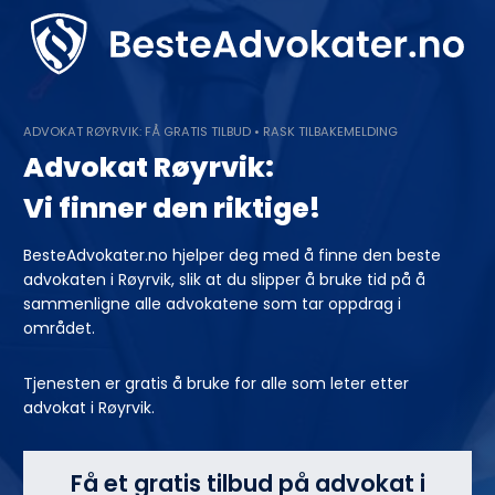
Skip
to
content
ADVOKAT RØYRVIK: FÅ GRATIS TILBUD • RASK TILBAKEMELDING
Advokat Røyrvik:
Vi finner den riktige!
BesteAdvokater.no hjelper deg med å finne den beste
advokaten i Røyrvik, slik at du slipper å bruke tid på å
sammenligne alle advokatene som tar oppdrag i
området.
Tjenesten er gratis å bruke for alle som leter etter
advokat i Røyrvik.
Få et gratis tilbud på advokat i