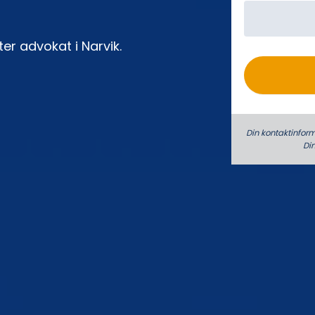
o
ter advokat i Narvik.
Din kontaktinform
Di