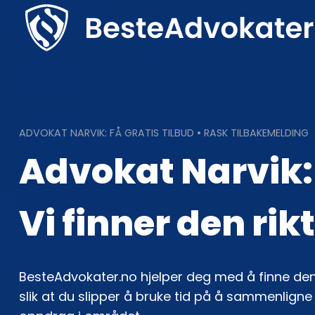
Skip
to
content
ADVOKAT NARVIK: FÅ GRATIS TILBUD • RASK TILBAKEMELDING
Advokat Narvik:
Vi finner den rik
BesteAdvokater.no hjelper deg med å finne den
slik at du slipper å bruke tid på å sammenlign