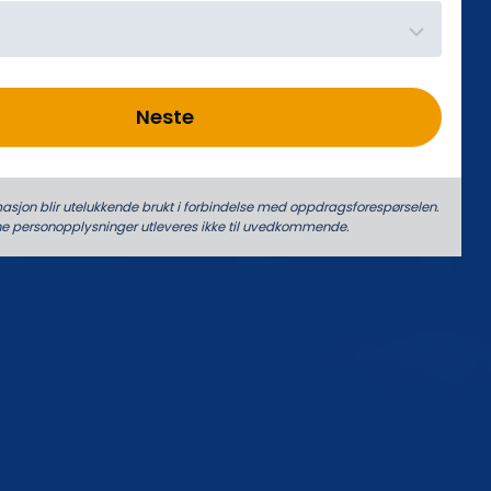
Neste
asjon blir utelukkende brukt i forbindelse med oppdrags­forespørselen.
ne person­­opplysninger utleveres ikke til uvedkommende.