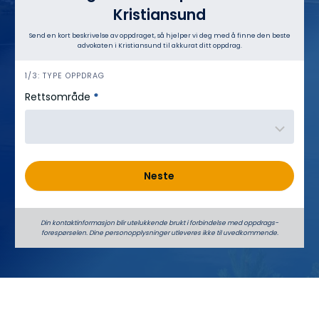
Kristiansund
Send en kort beskrivelse av oppdraget, så hjelper vi deg med å finne den beste
advokaten i Kristiansund til akkurat ditt oppdrag.
h
1/3: TYPE OPPDRAG
e
Rettsområde
*
r
o
Neste
Din kontaktinformasjon blir utelukkende brukt i forbindelse med oppdrags­
forespørselen. Dine person­­opplysninger utleveres ikke til uvedkommende.