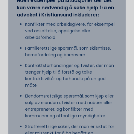
Noen eksempler på situasjoner der det
kan være nødvendig å søke hjelp fra en
advokat i Kristiansund inkluderer:
Konflikter med arbeidsgivere, for eksempel
ved ansettelse, oppsigelse eller
arbeidsforhold
Familierettslige spørsmål, som skilsmisse,
barnefordeling og barnevern
Kontraktsforhandlinger og tvister, der man
trenger hjelp til å forstå og tolke
kontraktsvilkår og forhandle på en god
måte
Eiendomsrettslige spørsmål, som kjøp eller
salg av eiendom, tvister med naboer eller
entreprenører, og konflikter med
kommuner og offentlige myndigheter
Strafferettslige saker, der man er siktet for
eller mistenkt for å ha begått en