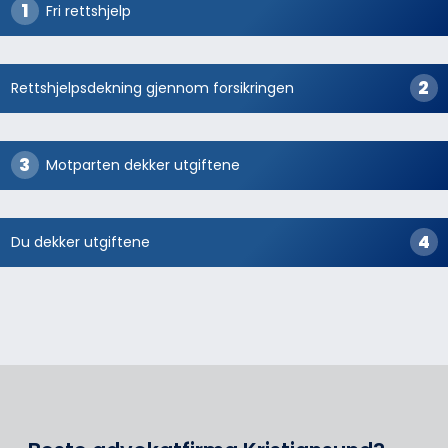
Fri rettshjelp
Rettshjelpsdekning gjennom forsikringen
Motparten dekker utgiftene
Du dekker utgiftene