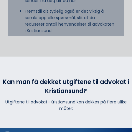
sender fra deg alt du har
Fremstill alt tydelig også er det viktig å
samle opp alle spørsmål, slik at du
reduserer antall henvendelser til advokaten
i Kristiansund
Kan man få dekket utgiftene til advokat i
Kristiansund?
Utgiftene til advokat i Kristiansund kan dekkes på flere ulike
måter: