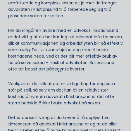
omfattende og kompleks saken er, jo mer tid trenger
advokaten i Kristiansund til å forberede seg og til å
prosedere saken for retten.
Før du inngår en avtale med en advokat i Kristiansund
er det viktig at du har kartlagt all relevant info for saken,
slik at kommunikasjonen og arbeidsflyten blir så effektiv
som mulig. Det vil kunne hjelpe deg med å holde
kostnadene nede, ved at det blir mer effektiv bruk av
tid på selve saken – husk at advokater i Kristiansund
ofte tar betalt per påbegynte kvarter.
Vanligvis er det slik at det er viktige ting for deg som
står på spill, så selv om det kan bli en relativt stor
kostnad å hyre en advokat i Kristiansund er det ofte
større nedside å ikke bruke advokat på saken.
Det er uansett viktig at du krever å få opplyst hva
timesatsen på advokat i Kristiansund er og at de aller
helst streber etter å følge konkurransetilsynets
forskrift