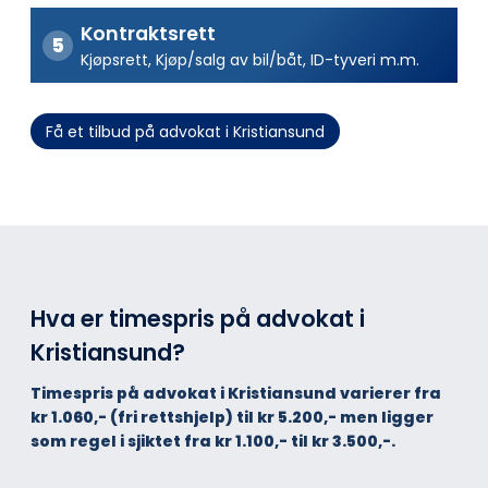
Kontraktsrett
Kjøpsrett, Kjøp/salg av bil/båt, ID-tyveri m.m.
Få et tilbud på advokat i Kristiansund
Hva er timespris på advokat i
Kristiansund?
Timespris på advokat i Kristiansund varierer fra
kr 1.060,- (fri rettshjelp) til kr 5.200,- men ligger
som regel i sjiktet fra kr 1.100,- til kr 3.500,-.